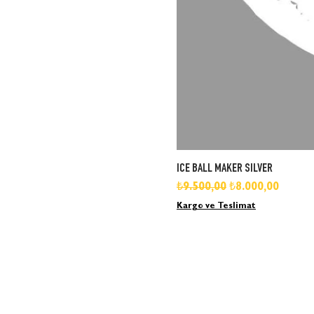
ICE BALL MAKER SILVER
Normal Fiyat
İndirimli Fiyat
₺9.500,00
₺8.000,00
Kargo ve Teslimat