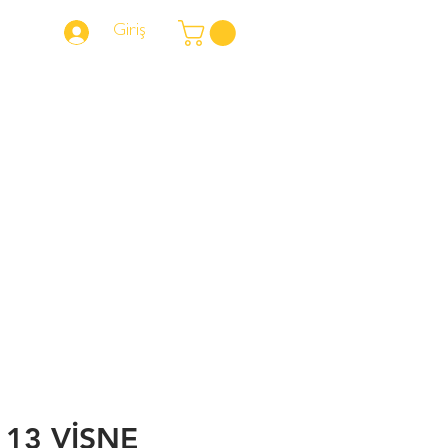
Giriş
NERELERDEYİZ?
 13 VİŞNE