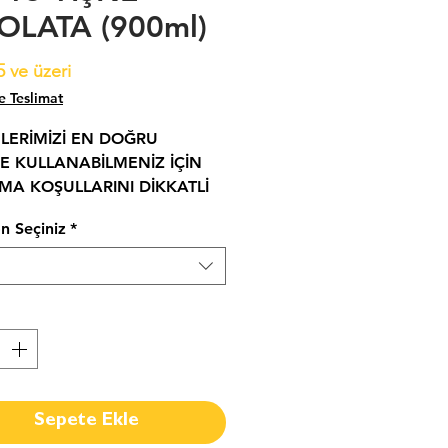
OLATA (900ml)
İndirimli
5
ve üzeri
Fiyat
e Teslimat
LERİMİZİ EN DOĞRU
DE KULLANABİLMENİZ İÇİN
MA KOŞULLARINI DİKKATLİ
NUZ!"
n Seçiniz
*
e baharatlarla yılların
sini ve reçete uzmanlığını
 hazırladığımız karışımlarımız,
akikalar içinde muhteşem
er oluşturma imkanını veriyor.
Sepete Ekle