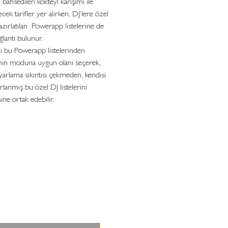
 bahsedilen kokteyl karışımı ile
ecek tarifler yer alırken, DJ’lere özel
azırlatılan Powerapp listelerine de
ğlantı bulunur.
i bu Powerapp listelerinden
nin moduna uygun olanı seçerek,
arlama sıkıntısı çekmeden, kendisi
ırlanmış bu özel DJ listelerini
ine ortak edebilir.