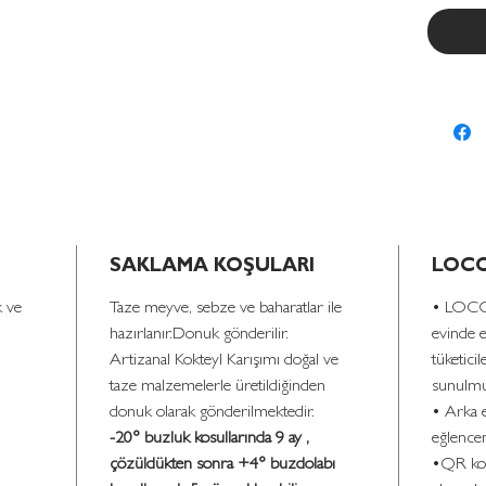
SAKLAMA KOŞULARI
LOCO
k ve
Taze meyve, sebze ve baharatlar ile
• LOCO 
hazırlanır.Donuk gönderilir.
evinde 
Artizanal Kokteyl Karışımı doğal ve
tüketicil
taze malzemelerle üretildiğinden
sunulmu
donuk olarak gönderilmektedir.
• Arka e
-20° buzluk kosullarında 9 ay ,
eğlencen
çözüldükten sonra +4° buzdolabı
•QR kod