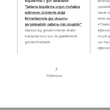
koşullarında 5 gün saklanabilir.
ekranda,
"Saklama koşullarına uygun muhafaza
yapılabil
edilmeyen ürünlerde doğal
olarak h
fermantasyonla gaz oluşumu
direk ba
gerçekleşebilir, patlama riski oluşabilir."
•Tüketic
Istanbul dışı gönderimlerde strafor
eğlence
kutularda kuru buz ile paketlenerek
müzik ay
gönderilmektedir.
için haz
eğlences
Yükleniyor...