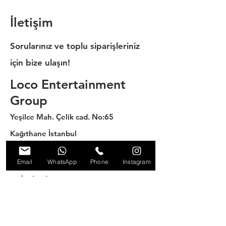
İletişim
Sorularınız ve toplu siparişleriniz
için bize ulaşın!
Loco Entertainment
Group
Yeşilce Mah. Çelik cad. No:65
Kağıthane İstanbul
Telefon
Email
WhatsApp
Phone
Instagram
0212 2838873
web sitesi
www.locogroup.com.tr
Email