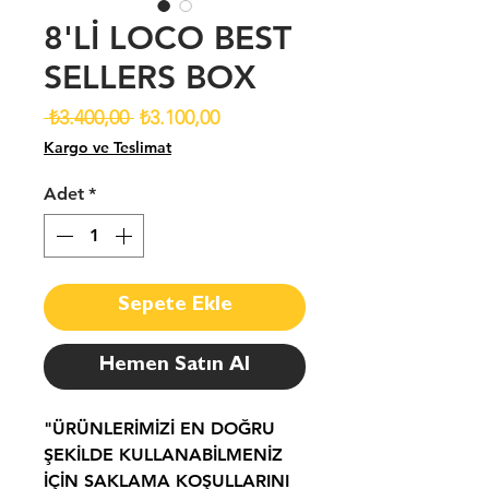
8'Lİ LOCO BEST
SELLERS BOX
Normal
İndirimli
 ₺3.400,00 
₺3.100,00
Fiyat
Fiyat
Kargo ve Teslimat
Adet
*
Sepete Ekle
Hemen Satın Al
"ÜRÜNLERİMİZİ EN DOĞRU
ŞEKİLDE KULLANABİLMENİZ
İÇİN SAKLAMA KOŞULLARINI