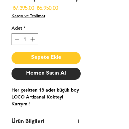
Normal
İndirimli
 ₺7.395,00 
₺6.950,00
Fiyat
Fiyat
Kargo ve Teslimat
Adet
*
Sepete Ekle
Hemen Satın Al
Her çesitten 18 adet küçük boy
LOCO Artizanal Kokteyl
Karışımı!
"ÜRÜNLERİMİZİ EN DOĞRU
ŞEKİLDE KULLANABİLMENİZ
Ürün Bilgileri
İÇİN SAKLAMA KOŞULLARINI