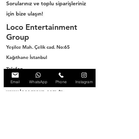
Sorularınız ve toplu siparişleriniz
için bize ulaşın!
Loco Entertainment
Group
Yeşilce Mah. Çelik cad. No:65
Kağıthane İstanbul
Telefon
0212 2838873
Email
WhatsApp
Phone
Instagram
web sitesi
www.locogroup.com.tr
Email
info@locogroup.com.tr