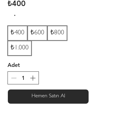
₺400
₺400
₺600
₺800
₺1.000
Adet
Hemen Satın Al