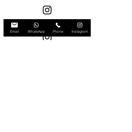
alcoholoco
Email
WhatsApp
Phone
Instagram
locoshoptr
© locoentertainmentgroup
HABER ALIN!
Haberler, yenilikler ve ürünler
hakkında bilgi almak için lütfen kayıt
olunuz.
E-mail adresinizi giriniz.