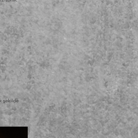
iz tonik 
k şekilde 