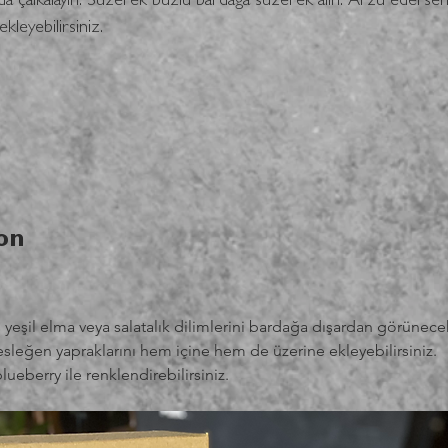
a çalkalayın. Süzerek buzlu bardağa süzerek alın. Arzu edersen
kleyebilirsiniz. 
on
ş yeşil elma veya salatalık dilimlerini bardağa dışardan görünece
Fesleğen yapraklarını hem içine hem de üzerine ekleyebilirsiniz.
lueberry ile renklendirebilirsiniz.