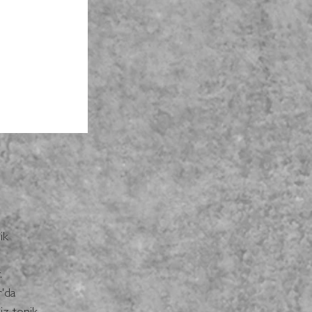
ik 
. 
'da 