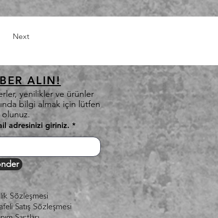
Next
BER ALIN!
rler, yenilikler ve ürünler
ında bilgi almak için lütfen
t olunuz.
il adresinizi giriniz.
nder
ilik Sözleşmesi
feli Satış Sözleşmesi