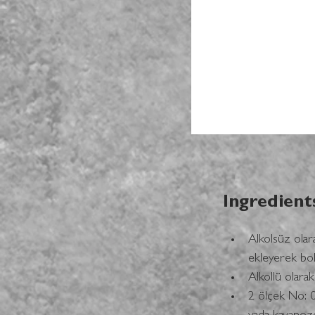
Ingredient
Alkolsüz olar
ekleyerek bol 
Alkollü olara
2 ölçek No: 03