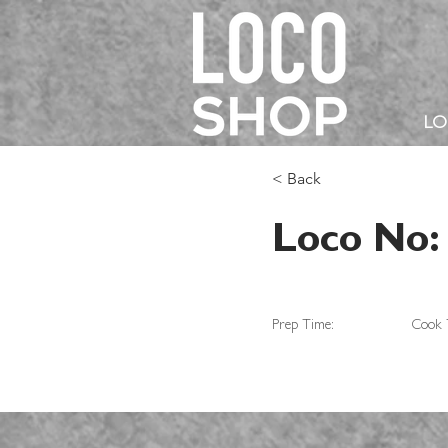
L
< Back
Loco No:
Prep Time:
Cook 