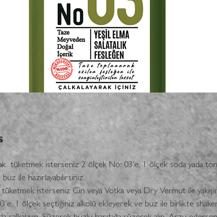
s
ak  tüketmek isterseniz 2 ölçek No: 03'e, 1 ölçek soda yada ton
buz ile hazırlayabilirsiniz. 
k tüketmek isterseniz Cin veya Votka veya Dry Vermut ile yakışır
'e, 1 ölçek seçtiğiniz alkolü ekleyerek ve buz ile birlikte shaker