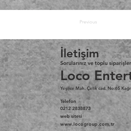
Previous
İletişim
Sorularınız ve toplu siparişler
Loco Enter
Yeşilce Mah. Çelik cad. No:65 Kağı
Telefon
0212 2838873
web sitesi
www.locogroup.com.tr