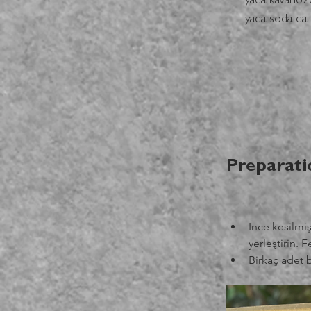
yada kavanozd
yada soda da e
Preparati
Ince kesilmi
yerleştirin. 
Birkaç adet b