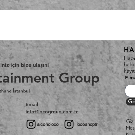
HA
Habe
hakk
iniz için bize ulaşın!
kayı
tainment Group
E-ma
thane İstanbul
Gö
Email
info@locogroup.com.tr
Gizl
alcoholoco
locoshoptr
Mesa