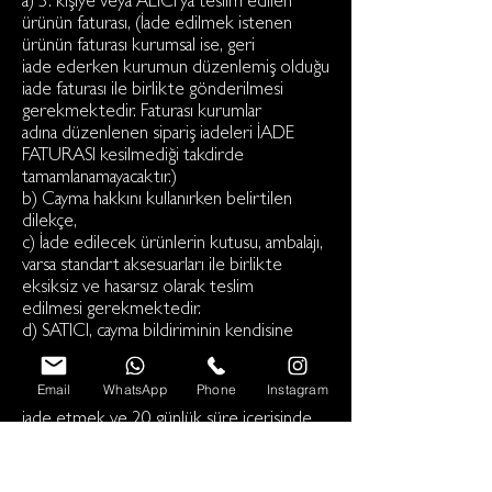
a) 3. kişiye veya ALICI’ya teslim edilen
ürünün faturası, (İade edilmek istenen
ürünün faturası kurumsal ise, geri
iade ederken kurumun düzenlemiş olduğu
iade faturası ile birlikte gönderilmesi
gerekmektedir. Faturası kurumlar
adına düzenlenen sipariş iadeleri İADE
FATURASI kesilmediği takdirde
tamamlanamayacaktır.)
b) Cayma hakkını kullanırken belirtilen
dilekçe,
c) İade edilecek ürünlerin kutusu, ambalajı,
varsa standart aksesuarları ile birlikte
eksiksiz ve hasarsız olarak teslim
edilmesi gerekmektedir.
d) SATICI, cayma bildiriminin kendisine
ulaşmasında itibaren en geç 10 günlük süre
içerisinde toplam bedeli ve
Email
WhatsApp
Phone
Instagram
alıcıyı borç altına sokan belgeleri ALICI’ya
iade etmek ve 20 günlük süre içerisinde
malı iade almakla yükümlüdür.
e) ALICI’nın kusurundan kaynaklanan bir
nedenle malın değerinde bir azalma olursa