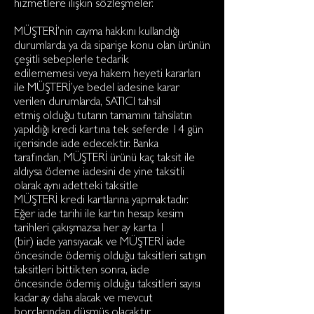
hizmetlere ilişkin sözleşmeler.
MÜŞTERİ’nin cayma hakkını kullandığı
durumlarda ya da siparişe konu olan ürünün
çeşitli sebeplerle tedarik
edilememesi veya hakem heyeti kararları
ile MÜŞTERİ’ye bedel iadesine karar
verilen durumlarda, SATICI tahsil
etmiş olduğu tutarın tamamını tahsilatın
yapıldığı kredi kartına tek seferde 14 gün
içerisinde iade edecektir. Banka
tarafından, MÜŞTERİ ürünü kaç taksit ile
aldıysa ödeme iadesini de yine taksitli
olarak aynı adetteki taksitle
MÜŞTERİ kredi kartlarına yapmaktadır.
Eğer iade tarihi ile kartın hesap kesim
tarihleri çakışmazsa her ay karta 1
(bir) iade yansıyacak ve MÜŞTERİ iade
öncesinde ödemiş olduğu taksitleri satışın
taksitleri bittikten sonra, iade
öncesinde ödemiş olduğu taksitleri sayısı
kadar ay daha alacak ve mevcut
borçlarından düşmüş olacaktır.