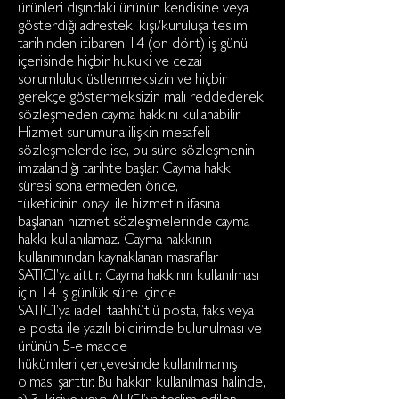
ürünleri dışındaki ürünün kendisine veya
gösterdiği adresteki kişi/kuruluşa teslim
tarihinden itibaren 14 (on dört) iş günü
içerisinde hiçbir hukuki ve cezai
sorumluluk üstlenmeksizin ve hiçbir
gerekçe göstermeksizin malı reddederek
sözleşmeden cayma hakkını kullanabilir.
Hizmet sunumuna ilişkin mesafeli
sözleşmelerde ise, bu süre sözleşmenin
imzalandığı tarihte başlar. Cayma hakkı
süresi sona ermeden önce,
tüketicinin onayı ile hizmetin ifasına
başlanan hizmet sözleşmelerinde cayma
hakkı kullanılamaz. Cayma hakkının
kullanımından kaynaklanan masraflar
SATICI’ya aittir. Cayma hakkının kullanılması
için 14 iş günlük süre içinde
SATICI’ya iadeli taahhütlü posta, faks veya
e-posta ile yazılı bildirimde bulunulması ve
ürünün 5-e madde
hükümleri çerçevesinde kullanılmamış
olması şarttır. Bu hakkın kullanılması halinde,