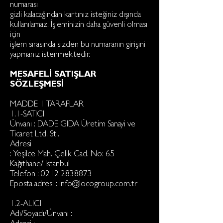
numarası
gizli kalacağından kartınız isteğiniz dışında
kullanılamaz. İşleminizin daha güvenli olması
için
işlem sırasında sizden bu numaranın girişini
yapmanız istenmektedir.
MESAFELİ SATIŞLAR
SÖZLEŞMESİ
MADDE 1 TARAFLAR
1.1-SATICI
Ünvanı : DADE GIDA Üretim Sanayi ve
Ticaret Ltd. Sti.
Adresi
: Yeşilce Mah. Çelik Cad. No: 65
Kağıthane/ Istanbul
Telefon :
0212 2838873
Eposta adresi :
info@locogroup.com.tr
1.2-ALICI
Adı/Soyadı/Ünvanı :