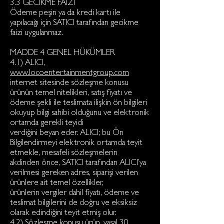
3.3 GECİKME FAİZİ
Ödeme peşin ya da kredi kartı ile
yapılacağı için SATICI tarafından gecikme
faizi uygulanmaz.
MADDE 4 GENEL HÜKÜMLER
4.1) ALICI,
www.locoentertainmentgroup.com
internet sitesinde sözleşme konusu
ürünün temel nitelikleri, satış fiyatı ve
ödeme şekli ile teslimata ilişkin ön bilgileri
okuyup bilgi sahibi olduğunu ve elektronik
ortamda gerekli teyidi
verdiğini beyan eder. ALICI; bu Ön
Bilgilendirmeyi elektronik ortamda teyit
etmekle, mesafeli sözleşmelerin
akdinden önce, SATICI tarafından ALICI’ya
verilmesi gereken adres, siparişi verilen
ürünlere ait temel özellikler,
ürünlerin vergiler dahil fiyatı, ödeme ve
teslimat bilgilerini de doğru ve eksiksiz
olarak edindiğini teyit etmiş olur.
4.2) Sözleşme konusu ürün, yasal 30