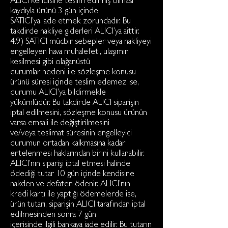
ALICI kendisine teslim edilmiş olması
kaydıyla ürünü 3 gün içinde
SATICI’ya iade etmek zorundadır. Bu
takdirde nakliye giderleri ALICI’ya aittir.
4.9) SATICI mücbir sebepler veya nakliyeyi
engelleyen hava muhalefeti, ulaşımın
kesilmesi gibi olağanüstü
durumlar nedeni ile sözleşme konusu
ürünü süresi içinde teslim edemez ise,
durumu ALICI’ya bildirmekle
yükümlüdür. Bu takdirde ALICI siparişin
iptal edilmesini, sözleşme konusu ürünün
varsa emsali ile değiştirilmesini
ve/veya teslimat süresinin engelleyici
durumun ortadan kalkmasına kadar
ertelenmesi haklarından birini kullanabilir.
ALICI’nın siparişi iptal etmesi halinde
ödediği tutar 10 gün içinde kendisine
nakden ve defaten ödenir. ALICI’nın
kredi kartı ile yaptığı ödemelerde ise,
ürün tutarı, siparişin ALICI tarafından iptal
edilmesinden sonra 7 gün
içerisinde ilgili bankaya iade edilir. Bu tutarın