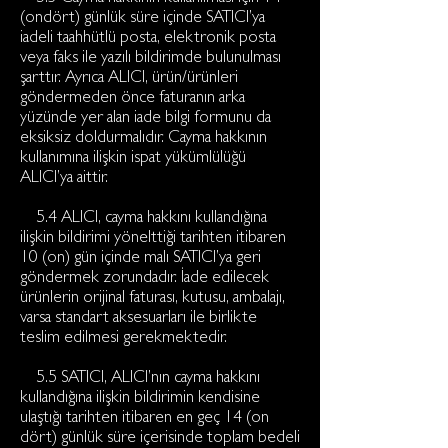
(ondört) günlük süre içinde SATICI’ya
iadeli taahhütlü posta, elektronik posta
veya faks ile yazılı bildirimde bulunulması
şarttır. Ayrıca ALICI, ürün/ürünleri
göndermeden önce faturanın arka
yüzünde yer alan iade bilgi formunu da
eksiksiz doldurmalıdır. Cayma hakkının
kullanımına ilişkin ispat yükümlülüğü
ALICI’ya aittir.
5.4 ALICI, cayma hakkını kullandığına
ilişkin bildirimi yönelttiği tarihten itibaren
10 (on) gün içinde malı SATICI’ya geri
göndermek zorundadır. İade edilecek
ürünlerin orijinal faturası, kutusu, ambalajı,
varsa standart aksesuarları ile birlikte
teslim edilmesi gerekmektedir.
5.5 SATICI, ALICI’nın cayma hakkını
kullandığına ilişkin bildirimin kendisine
ulaştığı tarihten itibaren en geç 14 (on
dört) günlük süre içerisinde toplam bedeli