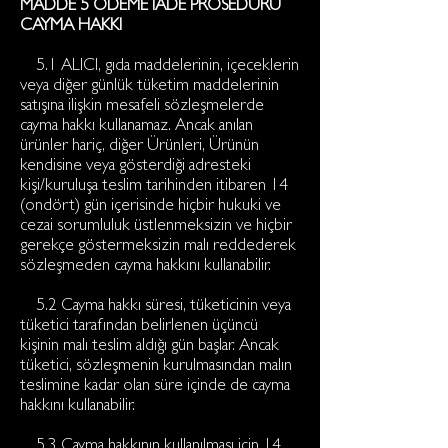
MADDE 5 ÖDEME İADE PROSEDÜRÜ
CAYMA HAKKI
5.1 ALICI, gıda maddelerinin, içeceklerin
veya diğer günlük tüketim maddelerinin
satışına ilişkin mesafeli sözleşmelerde
cayma hakkı kullanamaz. Ancak anılan
ürünler hariç, diğer Ürünleri, Ürünün
kendisine veya gösterdiği adresteki
kişi/kuruluşa teslim tarihinden itibaren 14
(ondört) gün içerisinde hiçbir hukuki ve
cezai sorumluluk üstlenmeksizin ve hiçbir
gerekçe göstermeksizin malı reddederek
sözleşmeden cayma hakkını kullanabilir.
5.2 Cayma hakkı süresi, tüketicinin veya
tüketici tarafından belirlenen üçüncü
kişinin malı teslim aldığı gün başlar. Ancak
tüketici, sözleşmenin kurulmasından malın
teslimine kadar olan süre içinde de cayma
hakkını kullanabilir.
5.3 Cayma hakkının kullanılması için 14