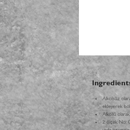
Ingredient
Alkolsüz olar
ekleyerek bol 
Alkollü olara
2 ölçek No: 03