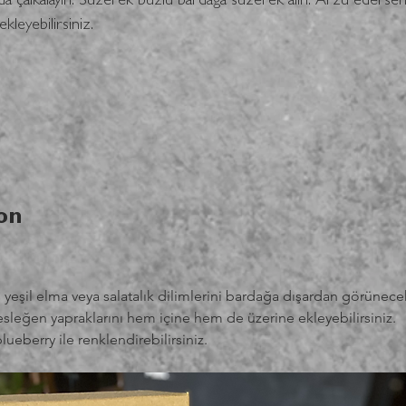
a çalkalayın. Süzerek buzlu bardağa süzerek alın. Arzu edersen
kleyebilirsiniz. 
on
ş yeşil elma veya salatalık dilimlerini bardağa dışardan görünece
Fesleğen yapraklarını hem içine hem de üzerine ekleyebilirsiniz.
lueberry ile renklendirebilirsiniz.