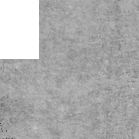
ik 
. 
'da 