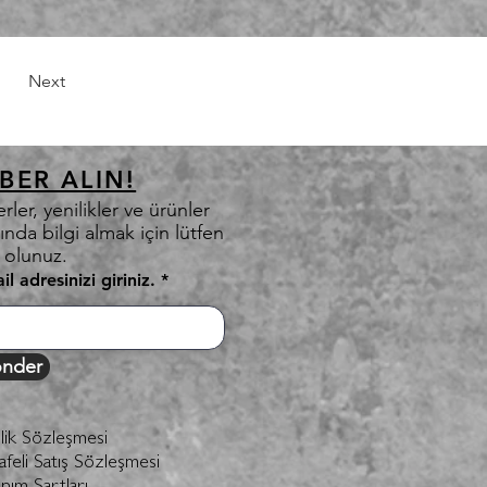
Next
BER ALIN!
rler, yenilikler ve ürünler
ında bilgi almak için lütfen
t olunuz.
il adresinizi giriniz.
nder
ilik Sözleşmesi
feli Satış Sözleşmesi