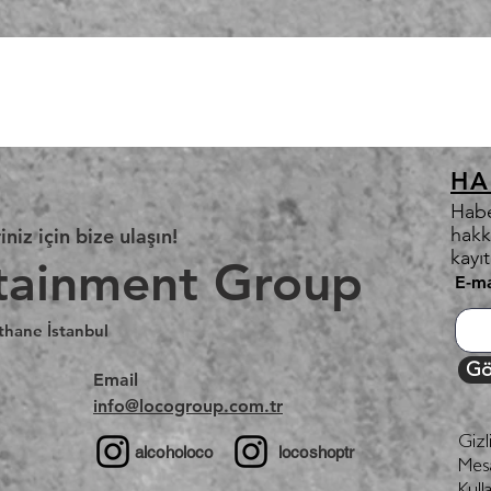
HA
Habe
hakk
iniz için bize ulaşın!
kayı
tainment Group
E-ma
thane İstanbul
Gö
Email
info@locogroup.com.tr
Gizl
alcoholoco
locoshoptr
Mesa