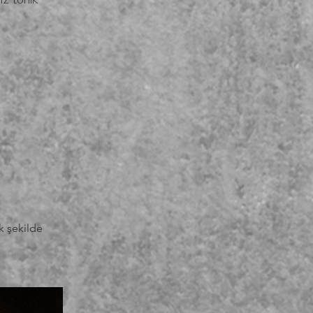
iz tonik 
k şekilde 