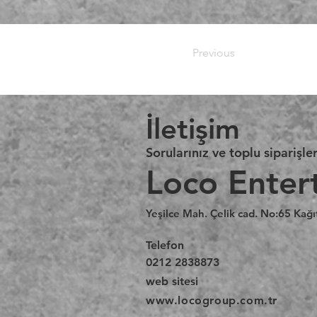
Previous
İletişim
Sorularınız ve toplu siparişler
Loco Enter
Yeşilce Mah. Çelik cad. No:65 Kağı
Telefon
0212 2838873
web sitesi
www.locogroup.com.tr