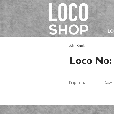
L
&lt; Back
Loco No:
Prep Time:
Cook 