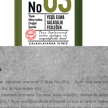
s
ak  tüketmek isterseniz 2 ölçek No: 03'e, 1 ölçek soda yada ton
buz ile hazırlayabilirsiniz. 
k tüketmek isterseniz Cin veya Votka veya Dry Vermut ile yakışır
'e, 1 ölçek seçtiğiniz alkolü ekleyerek ve buz ile birlikte shaker