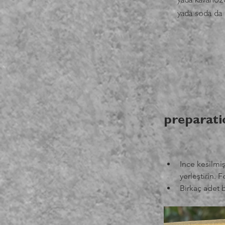
yada kavanozd
yada soda da e
preparati
Ince kesilmi
yerleştirin. 
Birkaç adet b