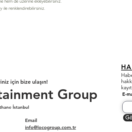
ne hem de üzerine ekleyebilirsiniz.
 ile renklendirebilirsiniz.
HA
Habe
hakk
iniz için bize ulaşın!
kayı
tainment Group
E-ma
thane İstanbul
Gö
Email
info@locogroup.com.tr