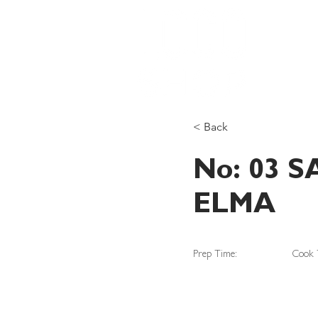
L
< Back
No: 03 
ELMA
Prep Time:
Cook 