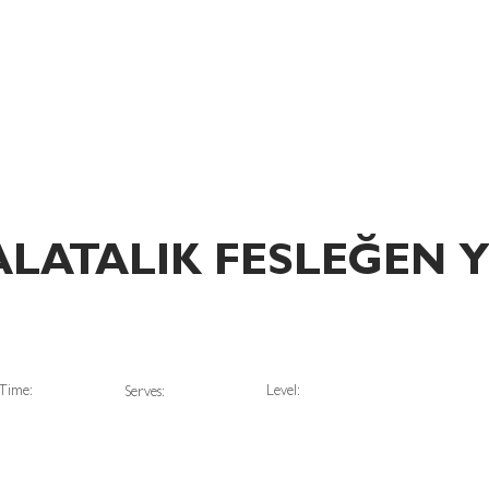
OCO
KATEGORİLER
AVANTAJLAR
SALATALIK FESLEĞEN Y
Time:
Level:
Serves: