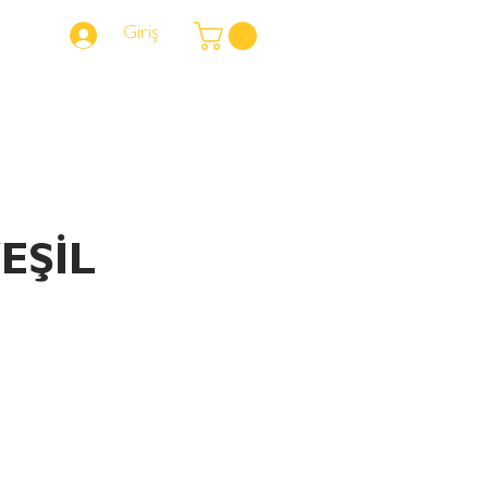
Giriş
NERELERDEYİZ?
EŞİL