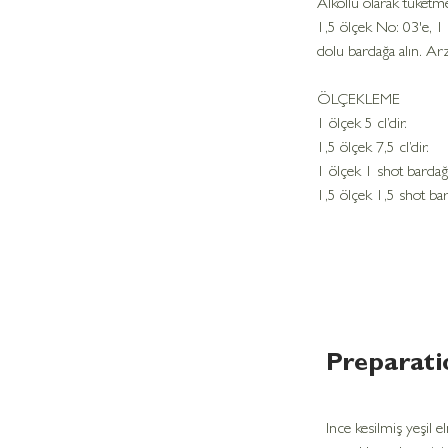
Alkollü olarak tüketm
1,5 ölçek No: 03'e, 1 
dolu bardağa alın. Ar
ÖLÇEKLEME
1 ölçek 5 cl’dir.
1,5 ölçek 7,5 cl’dir.
1 ölçek 1 shot bardağın
1,5 ölçek 1,5 shot bard
Preparati
Ince kesilmiş yeşil e