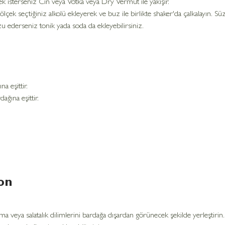
ek isterseniz Cin veya Votka veya Dry Vermut ile yakışır. 
ölçek seçtiğiniz alkolü ekleyerek ve buz ile birlikte shaker'da çalkalayın. S
zu ederseniz tonik yada soda da ekleyebilirsiniz.
a eşittir.
ağına eşittir.
on
lma veya salatalık dilimlerini bardağa dışardan görünecek şekilde yerleştirin