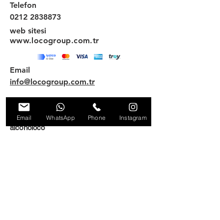
Telefon
0212 2838873
web sitesi
www.locogroup.com.tr
Email
info@locogroup.com.tr
Email
WhatsApp
Phone
Instagram
alcoholoco
locoshoptr
© locoentertainmentgroup