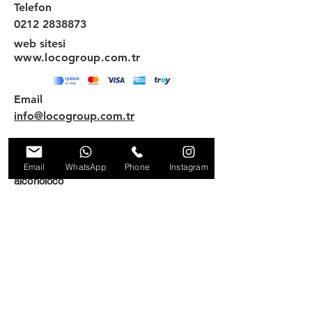
Telefon
0212 2838873
web sitesi
www.locogroup.com.tr
Email
info@locogroup.com.tr
Email
WhatsApp
Phone
Instagram
alcoholoco
locoshoptr
© locoentertainmentgroup