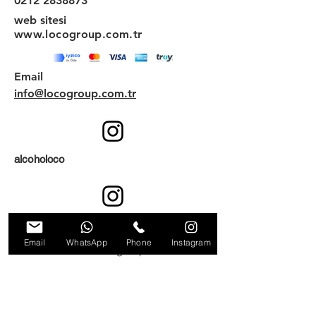
0212 2838873
web sitesi
www.locogroup.com.tr
Email
info@locogroup.com.tr
alcoholoco
locoshoptr
Email
WhatsApp
Phone
Instagram
© locoentertainmentgroup
HABER ALIN!